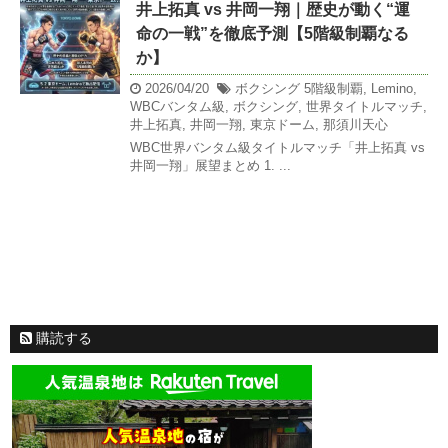
井上拓真 vs 井岡一翔｜歴史が動く“運
命の一戦”を徹底予測【5階級制覇なる
か】
2026/04/20
ボクシング
5階級制覇
,
Lemino
,
WBCバンタム級
,
ボクシング
,
世界タイトルマッチ
,
井上拓真
,
井岡一翔
,
東京ドーム
,
那須川天心
WBC世界バンタム級タイトルマッチ「井上拓真 vs
井岡一翔」展望まとめ 1. ...
購読する