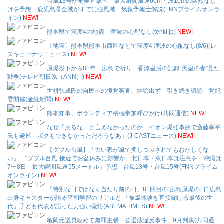
台風13号が奄美直撃へ 最大瞬間風速60m・波10mの猛烈なし
けを予想 鹿児島県全域がすでに強風域 気象予報士解説(FNNプライムオンラ
イン)
NEW!
熊本県で震度4の地震 津波の心配なし(tenki.jp)
NEW!
〔地震〕熊本県熊本市西区などで震度4 津波の心配なし(8/6)(レ
スキューナウニュース)
NEW!
原爆投下から81年 広島で祈り 香淳皇后の記録“天皇の妻”見た
戦争(テレビ朝日系（ANN）)
NEW!
世耕弘成氏の自民への復党審査、結論出ず 引き続き議論 党紀
委開催(産経新聞)
NEW!
熊本知事、ボランティア積極参加呼びかけ(共同通信)
NEW!
なぜ「戻るな」と言えなかったのか イオン爆発事故で斎藤幸平
氏も逡巡「ボクもできなかっただろうなあ」(J-CASTニュース)
NEW!
【ダブル台風】「古い家が風で押しつぶされてもおかしくな
い」 “ダブル台風”接近でお盆休みに影響か 北日本・東日本は注意を 沖縄は
7〜8日「最大瞬間風速55メートル」予想 台風13号・台風15号(FNNプライム
オンライン)
NEW!
「特別な日ではなく当たり前の日」81回目の“広島原爆の日” 広島
出身キャスターが語る平和学習のリアルと 「被爆体験を直接聞ける最後の世
代」子ども代表が語った力強い覚悟(ABEMA TIMES)
NEW!
亀岡元議員改めて無罪主張 公選法違反事件、9月判決(共同通