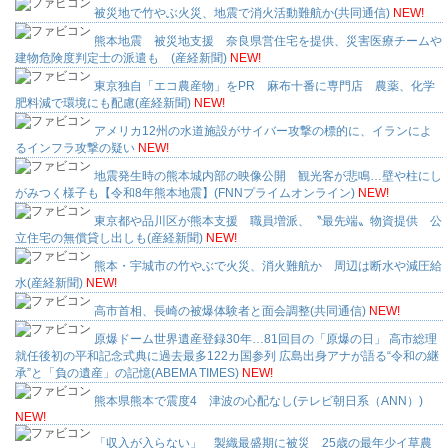
被災地で竹やぶ火災、地震で消火活動難航か(共同通信)
NEW!
熊本地震 被災地支援 奈良県営住宅を提供、災害医療チームや
建物危険度判定士の派遣も (産経新聞)
NEW!
東京独自「エコ農産物」をPR 麻布十番に専門店 農薬、化学
肥料減で環境にも配慮(産経新聞)
NEW!
アメリカ12州の水道施設がサイバー攻撃の標的に、イランによ
るインフラ攻撃の疑い
NEW!
地震発生時の熊本城内部の映像公開 観光客が悲鳴…壁や柱にし
がみつく様子も【令和8年熊本地震】(FNNプライムオンライン)
NEW!
東京都や品川区が熊本支援 職員増派、〝最先端〟物資提供 公
立住宅の無償貸し出しも(産経新聞)
NEW!
熊本・宇城市の竹やぶで火災、消火難航か 周辺は断水や減圧給
水(産経新聞)
NEW!
高市首相、長崎の被爆体験者と面会調整(共同通信)
NEW!
原爆ドーム世界遺産登録30年…81回目の「原爆の日」 高市総理
就任後初の平和記念式典に過去最多122カ国参列 広島出身アナが語る“令和の継
承”と「負の遺産」の記憶(ABEMA TIMES)
NEW!
熊本県熊本で震度4 津波の心配なし(テレビ朝日系（ANN）)
NEW!
「収入が入らない」 製織最盛期に被災 25歳の最年少イ草農