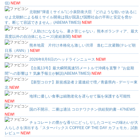
信)
NEW!
北朝鮮“弾道ミサイル”に小泉防衛大臣「どのような狙いがあるに
せよ北朝鮮による核ミサイル開発は我が国及び国際社会の平和と安定を脅か
す。断じて容認できません」(ABEMA TIMES)
NEW!
「人助けになるなら、暑さ苦じゃない」熊本ボランティア、最大
震度以外の自治体にもニーズ(産経新聞)
NEW!
熊本地震 片付け本格化も激しい渋滞 進む二次避難(テレビ朝
日系（ANN）)
NEW!
2026年8月6日のヘッドラインニュース
NEW!
【台風13号】最大瞬間風速55メートルで沖縄を直撃？ “お盆期
間”への影響は？ 気象予報士が解説(ABEMA TIMES)
NEW!
【新型コロナ】新規感染者２週連続で増／青森県内 - デーリー東
北
NEW!
地球に優しい食事は細胞老化を遅らせて脳を保護する可能性
NEW!
国の不開示、二審は適法 コロナワクチン供給契約書 - 47NEWS
NEW!
チョコレートの豊かな香りにどっしりしたコーヒーの味わいが大
人らしさを演出する「スターバックス COFFEE OF THE DAY カフェモカ」試飲
レビュー
NEW!