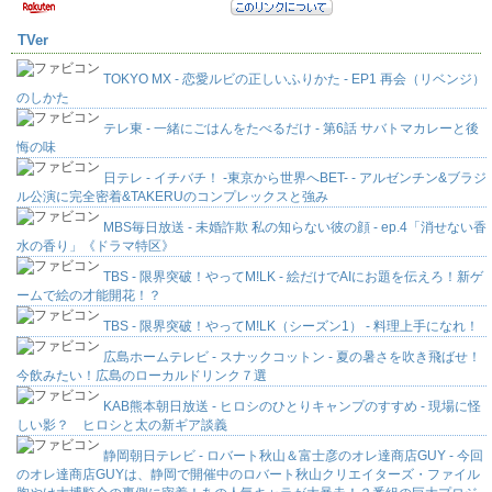
TVer
TOKYO MX - 恋愛ルビの正しいふりかた - EP1 再会（リベンジ）
のしかた
テレ東 - 一緒にごはんをたべるだけ - 第6話 サバトマカレーと後
悔の味
日テレ - イチバチ！ -東京から世界へBET- - アルゼンチン&ブラジ
ル公演に完全密着&TAKERUのコンプレックスと強み
MBS毎日放送 - 未婚詐欺 私の知らない彼の顔 - ep.4「消せない香
水の香り」《ドラマ特区》
TBS - 限界突破！やってM!LK - 絵だけでAIにお題を伝えろ！新ゲ
ームで絵の才能開花！？
TBS - 限界突破！やってM!LK（シーズン1） - 料理上手になれ！
広島ホームテレビ - スナックコットン - 夏の暑さを吹き飛ばせ！
今飲みたい！広島のローカルドリンク７選
KAB熊本朝日放送 - ヒロシのひとりキャンプのすすめ - 現場に怪
しい影？ ヒロシと太の新ギア談義
静岡朝日テレビ - ロバート秋山＆富士彦のオレ達商店GUY - 今回
のオレ達商店GUYは、静岡で開催中のロバート秋山クリエイターズ・ファイル