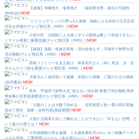
【速報】沖縄地方・奄美地方 「線状降水帯」発生の可能性
(tenki.jp)
NEW!
“トクリュウ”トップの男ら5人逮捕 強盗に入る目的で元宝石店
付近を徘徊か(テレビ朝日系（ANN）)
NEW!
小泉大臣「北朝鮮による核ミサイル開発は断じて容認できない」
ミサイル発射に厳重抗議(テレビ朝日系（ANN）)
NEW!
【速報】強風・乾燥注意報・消火栓使えず…宇城市で林野火災
消火難航(テレビ朝日系（ANN）)
NEW!
高島ファミリーを支え続け 寿美花代さん（94）死去 夫・忠
夫さんのうつ病を看護(テレビ朝日系（ANN）)
NEW!
児童ポルノ保存疑いで逮捕 米国から情報、三重の公立小講師
(共同通信)
NEW!
熊本・宇城市で林野火災 “使えない消火栓”多数で消火難航 熊本
県知事が災害派遣要請(テレビ朝日系（ANN）)
NEW!
「大阪のことは大阪で決める」 住民投票と統一選の同日実施、
改めて意向 維新・吉村代表(産経新聞)
NEW!
人類が太陽系を決して離れることができない「何もない空間」と
いう最大の壁とは？
NEW!
小学校講師の男を逮捕 １８歳未満女児のわいせつ画像データ１
０点を所持 三重県警(メ〜テレ（名古屋テレビ）)
NEW!