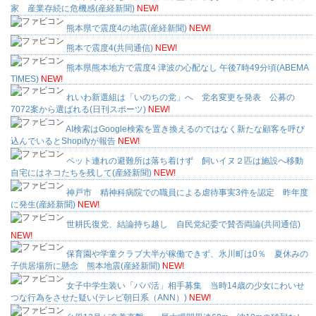
家 産業存続に危機感(産経新聞)
NEW!
熊本県で震度4の地震(産経新聞)
NEW!
熊本で震度4(共同通信)
NEW!
熊本県熊本地方で震度4 津波の心配なし 午後7時49分頃(ABEMA
TIMES)
NEW!
れいわ新選組は「いのちの党」へ 党名変更を発表 公募の
7072案から選ばれる(日刊スポーツ)
NEW!
AI検索はGoogle検索を置き換えるのではなく新たな顧客を呼び
込んでいるとShopifyが報告
NEW!
ペット連れの避難所は落ち着けず 飼いイヌ２匹は施設へ移動
自宅にはネコたちを残して(産経新聞)
NEW!
神戸市 精神科病院での職員による虐待事実3件を認定 昨年度
に発生(産経新聞)
NEW!
世耕氏復党、結論持ち越し 自民党紀委で賛否両論(共同通信)
NEW!
保育園や学童クラブ大半が稼働できず、氷川町は0％ 夏休みの
子供居場所に懸念 熊本地震(産経新聞)
NEW!
女子中学生装い「パパ活」相手募集 当時14歳の少女にわいせ
つな行為をさせた疑い(テレビ朝日系（ANN）)
NEW!