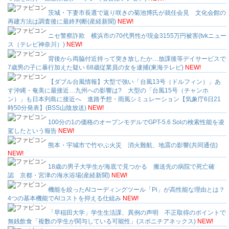
茨城・下妻市長選で返り咲きの菊池博氏が就任会見 文化会館の
再建方法は調査後に最終判断(産経新聞)
NEW!
ニセ警察詐欺 横浜市の70代男性が現金3155万円被害(tvkニュー
ス（テレビ神奈川）)
NEW!
背後から両脇付近持って突き放したか…放課後等デイサービスで
7歳男の子に暴行加えた疑い 68歳従業員の女を逮捕(東海テレビ)
NEW!
【ダブル台風情報】大型で強い「台風13号（ドルフィン）」あ
す沖縄・奄美に最接近…九州への影響は? 大型の「台風15号（チャンホ
ン）」も日本列島に接近へ 進路予想・雨風シミュレーション【気象庁6日21
時50分発表】(BSS山陰放送)
NEW!
100分の1の価格のオープンモデルでGPT-5.6 Solの検索性能を凌
駕したという報告
NEW!
熊本・宇城市で竹やぶ火災 消火難航、地震の影響(共同通信)
NEW!
18歳の男子大学生が海底で見つかる 搬送先の病院で死亡確
認 京都・宮津の海水浴場(産経新聞)
NEW!
機能を絞ったAIコーディングツール「Pi」が高性能な理由とは？
4つの基本機能でAIコストを抑える仕組み
NEW!
「早稲田大学」学生生活課、異例の声明 不正取得のポイントで
無銭飲食「複数の学生が関与している可能性」(スポニチアネックス)
NEW!