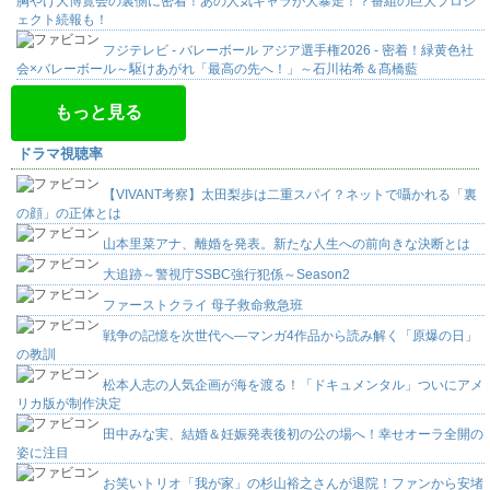
胸やけ大博覧会の裏側に密着！あの人気キャラが大暴走！？番組の巨大プロジ
ェクト続報も！
フジテレビ - バレーボール アジア選手権2026 - 密着！緑黄色社
会×バレーボール～駆けあがれ「最高の先へ！」～石川祐希＆髙橋藍
もっと見る
ドラマ視聴率
【VIVANT考察】太田梨歩は二重スパイ？ネットで囁かれる「裏
の顔」の正体とは
山本里菜アナ、離婚を発表。新たな人生への前向きな決断とは
大追跡～警視庁SSBC強行犯係～Season2
ファーストクライ 母子救命救急班
戦争の記憶を次世代へ―マンガ4作品から読み解く「原爆の日」
の教訓
松本人志の人気企画が海を渡る！「ドキュメンタル」ついにアメ
リカ版が制作決定
田中みな実、結婚＆妊娠発表後初の公の場へ！幸せオーラ全開の
姿に注目
お笑いトリオ「我が家」の杉山裕之さんが退院！ファンから安堵