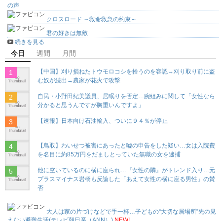
の声
クロスロード ～救命救急の約束～
君の好きは無敵
続きを見る
今日
週間
月間
【中国】刈り損ねたトウモロコシを拾うのを容認→刈り取り前に盗
む奴が続出→農家が花火で攻撃
自民・小野田紀美議員、居眠りを否定…腕組みに関して「女性なら
分かると思うんですが胸重いんですよ」
【速報】日本向け石油輸入、ついに９４％が停止
【鳥取】わいせつ被害にあったと嘘の申告をした疑い…女は入院費
を名目に約85万円をだましとっていた無職の女を逮捕
他に空いているのに横に座られ…『女性の隣』がトレンド入り…元
プラスマイナス岩橋も反論した「あえて女性の横に座る男性」の賛
否
大人は家の片づけなどで手一杯…子どもの“大切な居場所”先の見
えない避難生活(テレビ朝日系（ANN）)
NEW!