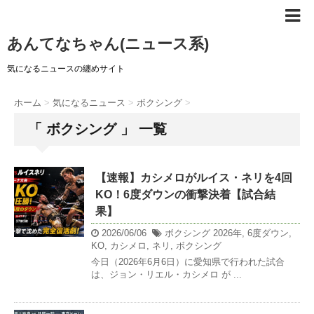
あんてなちゃん(ニュース系)
気になるニュースの纏めサイト
ホーム
>
気になるニュース
>
ボクシング
>
「 ボクシング 」 一覧
【速報】カシメロがルイス・ネリを4回
KO！6度ダウンの衝撃決着【試合結
果】
2026/06/06
ボクシング
2026年
,
6度ダウン
,
KO
,
カシメロ
,
ネリ
,
ボクシング
今日（2026年6月6日）に愛知県で行われた試合
は、ジョン・リエル・カシメロ が ...