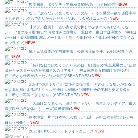
熊本知事、ボランティア積極参加呼びかけ(共同通信)
NEW!
なぜ「戻るな」と言えなかったのか イオン爆発事故で斎藤幸平
氏も逡巡「ボクもできなかっただろうなあ」(J-CASTニュース)
NEW!
【ダブル台風】「古い家が風で押しつぶされてもおかしくな
い」 “ダブル台風”接近でお盆休みに影響か 北日本・東日本は注意を 沖縄は
7〜8日「最大瞬間風速55メートル」予想 台風13号・台風15号(FNNプライム
オンライン)
NEW!
亀岡元議員改めて無罪主張 公選法違反事件、9月判決(共同通
信)
NEW!
「特別な日ではなく当たり前の日」81回目の“広島原爆の日” 広島
出身キャスターが語る平和学習のリアルと 「被爆体験を直接聞ける最後の世
代」子ども代表が語った力強い覚悟(ABEMA TIMES)
NEW!
北朝鮮“弾道ミサイル”に小泉防衛大臣「どのような狙いがあるに
せよ北朝鮮による核ミサイル開発は我が国及び国際社会の平和と安定を脅か
す。断じて容認できません」(ABEMA TIMES)
NEW!
「人助けになるなら、暑さ苦じゃない」熊本ボランティア、最大
震度以外の自治体にもニーズ(産経新聞)
NEW!
熊本地震 片付け本格化も激しい渋滞 進む二次避難(テレビ朝
日系（ANN）)
NEW!
2026年8月6日のヘッドラインニュース
NEW!