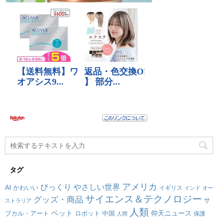
タグ
アメリカ
びっくり
やさしい世界
AI
かわいい
イギリス
インド
オー
サイエンス＆テクノロジー
グッズ・商品
サ
ストラリア
人類
ペット
仰天ニュース
ブカル・アート
ロボット
中国
保護
人間