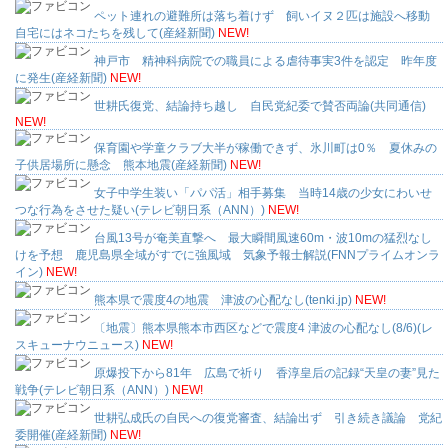
ペット連れの避難所は落ち着けず 飼いイヌ２匹は施設へ移動
自宅にはネコたちを残して(産経新聞)
NEW!
神戸市 精神科病院での職員による虐待事実3件を認定 昨年度
に発生(産経新聞)
NEW!
世耕氏復党、結論持ち越し 自民党紀委で賛否両論(共同通信)
NEW!
保育園や学童クラブ大半が稼働できず、氷川町は0％ 夏休みの
子供居場所に懸念 熊本地震(産経新聞)
NEW!
女子中学生装い「パパ活」相手募集 当時14歳の少女にわいせ
つな行為をさせた疑い(テレビ朝日系（ANN）)
NEW!
台風13号が奄美直撃へ 最大瞬間風速60m・波10mの猛烈なし
けを予想 鹿児島県全域がすでに強風域 気象予報士解説(FNNプライムオンラ
イン)
NEW!
熊本県で震度4の地震 津波の心配なし(tenki.jp)
NEW!
〔地震〕熊本県熊本市西区などで震度4 津波の心配なし(8/6)(レ
スキューナウニュース)
NEW!
原爆投下から81年 広島で祈り 香淳皇后の記録“天皇の妻”見た
戦争(テレビ朝日系（ANN）)
NEW!
世耕弘成氏の自民への復党審査、結論出ず 引き続き議論 党紀
委開催(産経新聞)
NEW!