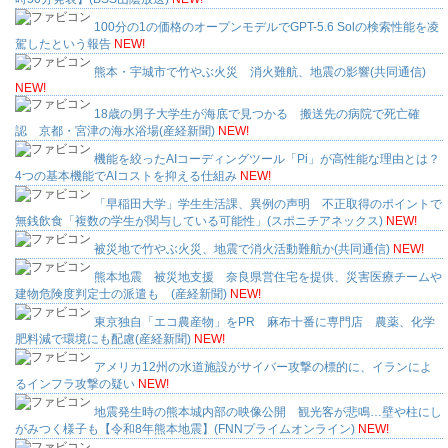
100分の1の価格のオープンモデルでGPT-5.6 Solの検索性能を凌
駕したという報告
NEW!
熊本・宇城市で竹やぶ火災 消火難航、地震の影響(共同通信)
NEW!
18歳の男子大学生が海底で見つかる 搬送先の病院で死亡確
認 京都・宮津の海水浴場(産経新聞)
NEW!
機能を絞ったAIコーディングツール「Pi」が高性能な理由とは？
4つの基本機能でAIコストを抑える仕組み
NEW!
「早稲田大学」学生生活課、異例の声明 不正取得のポイントで
無銭飲食「複数の学生が関与している可能性」(スポニチアネックス)
NEW!
被災地で竹やぶ火災、地震で消火活動難航か(共同通信)
NEW!
熊本地震 被災地支援 奈良県営住宅を提供、災害医療チームや
建物危険度判定士の派遣も (産経新聞)
NEW!
東京独自「エコ農産物」をPR 麻布十番に専門店 農薬、化学
肥料減で環境にも配慮(産経新聞)
NEW!
アメリカ12州の水道施設がサイバー攻撃の標的に、イランによ
るインフラ攻撃の疑い
NEW!
地震発生時の熊本城内部の映像公開 観光客が悲鳴…壁や柱にし
がみつく様子も【令和8年熊本地震】(FNNプライムオンライン)
NEW!