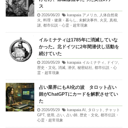
ス
2026/06/20
karapaia
アメリカ
,
人体自然発
火
,
料理・健康・暮らし
,
未解決事件
,
火災
,
真相
,
謎
,
都市伝説・心霊・超常現象
イルミナティは1785年に消滅していな
かった。北ドイツに2年間潜伏し活動を
続けていた
2026/05/29
karapaia
イルミナティ
,
ドイツ
,
歴史・文化
,
消滅
,
潜伏
,
秘密結社
,
都市伝説・心
霊・超常現象
占い業界にもAI化の波 タロット占い
師がChatGPTにカードを解釈させてい
た
2026/05/29
karapaia
AI
,
タロット
,
チャット
GPT
,
使用
,
占い
,
占い師
,
歴史・文化
,
都市伝説・
心霊・超常現象