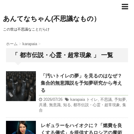
あんてなちゃん(不思議なもの）
この世は不思議なことだらけ
ホーム
>
karapaia
>
「 都市伝説・心霊・超常現象 」 一覧
「汚いトイレの夢」を見るのはなぜ？
集合的無意識説を予知夢研究から考え
る
2026/07/26
karapaia
トイレ
,
不思議
,
予知夢
,
共通
,
無意識
,
知る
,
都市伝説・心霊・超常現象
,
集
合
レギュラーをハイオクに？「燃費を良
くする儀式」を提供するロシアの魔術