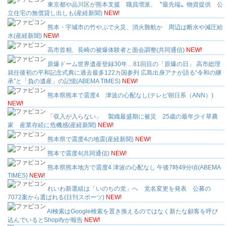
東京都や品川区が熊本支援 職員増派、〝最先端〟物資提供 公
立住宅の無償貸し出しも(産経新聞)
NEW!
熊本・宇城市の竹やぶで火災、消火難航か 周辺は断水や減圧給
水(産経新聞)
NEW!
高市首相、長崎の被爆体験者と面会調整(共同通信)
NEW!
原爆ドーム世界遺産登録30年…81回目の「原爆の日」 高市総理
就任後初の平和記念式典に過去最多122カ国参列 広島出身アナが語る“令和の継
承”と「負の遺産」の記憶(ABEMA TIMES)
NEW!
熊本県熊本で震度4 津波の心配なし(テレビ朝日系（ANN）)
NEW!
「収入が入らない」 製織最盛期に被災 25歳の最年少イ草農
家 産業存続に危機感(産経新聞)
NEW!
熊本県で震度4の地震(産経新聞)
NEW!
熊本で震度4(共同通信)
NEW!
熊本県熊本地方で震度4 津波の心配なし 午後7時49分頃(ABEMA
TIMES)
NEW!
れいわ新選組は「いのちの党」へ 党名変更を発表 公募の
7072案から選ばれる(日刊スポーツ)
NEW!
AI検索はGoogle検索を置き換えるのではなく新たな顧客を呼び
込んでいるとShopifyが報告
NEW!