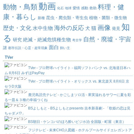
動画
動物・鳥類
料理・健
愛情
感動
救助
化石
地球
康・暮らし
昆虫・爬虫類・寄生虫
植物・菌類・微生物
新種
知
画像
海外の反応
歴史・文化
水中生物
犬
猫
発見
る
自然・廃墟・宇宙
絶滅・絶滅危惧種生物
研究
考古学
面白
謎
都市伝説・心霊・超常現象
飼い主
TVer
TVer - プロ野球ハイライト - 福岡ソフトバンク vs. 北海道日本ハ
ム 8月6日 みずほPayPay
TVer - プロ野球ハイライト - オリックス vs. 東北楽天 8月6日 京
セラD大阪
鹿児島読売テレビ - かごしまソロ活 - 果実溢れるサワーに夏を彩
る一皿＆３種の幸福つくね
BSよしもと - BSよしもとpresents 吉本新喜劇 - 「歌姫の恋は見
ちゃダメ!?」
BS朝日 - ケンコバのほろ酔いビジホ泊 全国版 - 町屋（東京）
フジテレビ - 未来CHO人図鑑 - ホテルプールサイドエレガントア