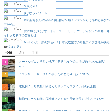
豊臣兄弟！
さよならノワール
東野圭吾さんの待望の最新作が登場！ファンからは感動と喜びの
声が続出
唐沢寿明が明かす『トイ・ストーリー』ウッディ役への葛藤―知
られざる初期の苦悩とは
ヤーレンズ、夢の舞台へ！日本武道館での単独ライブ開催が決定
続きを見る
今日
週間
月間
ノートルダム大聖堂の地下で発見された鉛の棺の謎がついに解明
か？
ミステリー・サークルの謎。その歴史や伝説について
電気椅子より銃殺刑を選んだサウスカロライナ州の死刑囚
植物のコケが動物の脳神経とよく似た電気信号を発生させていた