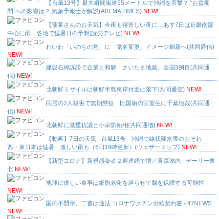
【台風13号】最大瞬間風速55メートルで沖縄を直撃？ “お盆期
間”への影響は？ 気象予報士が解説(ABEMA TIMES)
NEW!
【蓬莱さんのお天気】今夜も寝苦しい夜に…あす7日は近畿南部
中心に雨 各地で猛暑日の予想(読売テレビ)
NEW!
れいわ「いのちの党」に 党名変更、イメージ刷新へ(共同通信)
NEW!
建設石綿訴訟で企業と和解 さいたま地裁、全国3例目(共同通
信)
NEW!
北朝鮮ミサイルは朝鮮半島東岸付近に落下(共同通信)
NEW!
同居の2人殺害で無期懲役 比国籍の実習生に千葉地裁(共同通
信)
NEW!
北朝鮮に厳重抗議と小泉防衛相(共同通信)
NEW!
【動画】7日の天気 - 台風13号 沖縄で線状降水帯のおそれ
西・東日本は猛暑 激しい雨も（6日19時更新）(ウェザーマップ)
NEW!
【新型コロナ】新規感染者２週連続で増／青森県内 - デーリー東
北
NEW!
地球に優しい食事は細胞老化を遅らせて脳を保護する可能性
NEW!
国の不開示、二審は適法 コロナワクチン供給契約書 - 47NEWS
NEW!