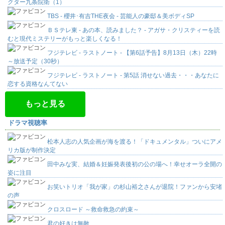
クター九条院衛（1）
TBS - 櫻井･有吉THE夜会 - 芸能人の豪邸＆美ボディSP
ＢＳテレ東 - あの本、読みました？ - アガサ・クリスティーを読
むと現代ミステリーがもっと楽しくなる！
フジテレビ - ラストノート - 【第6話予告】8月13日（木）22時
～放送予定（30秒）
フジテレビ - ラストノート - 第5話 消せない過去・・・あなたに
恋する資格なんてない
もっと見る
ドラマ視聴率
松本人志の人気企画が海を渡る！「ドキュメンタル」ついにアメ
リカ版が制作決定
田中みな実、結婚＆妊娠発表後初の公の場へ！幸せオーラ全開の
姿に注目
お笑いトリオ「我が家」の杉山裕之さんが退院！ファンから安堵
の声
クロスロード ～救命救急の約束～
君の好きは無敵