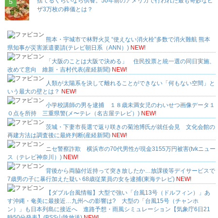
捨てるくらいなら供養。50年前のアメリカで行われた最も奇妙なピ
ザ3万枚の葬儀とは？
熊本・宇城市で林野火災 “使えない消火栓”多数で消火難航 熊本
県知事が災害派遣要請(テレビ朝日系（ANN）)
NEW!
「大阪のことは大阪で決める」 住民投票と統一選の同日実施、
改めて意向 維新・吉村代表(産経新聞)
NEW!
人類が太陽系を決して離れることができない「何もない空間」と
いう最大の壁とは？
NEW!
小学校講師の男を逮捕 １８歳未満女児のわいせつ画像データ１
０点を所持 三重県警(メ〜テレ（名古屋テレビ）)
NEW!
茨城・下妻市長選で返り咲きの菊池博氏が就任会見 文化会館の
再建方法は調査後に最終判断(産経新聞)
NEW!
ニセ警察詐欺 横浜市の70代男性が現金3155万円被害(tvkニュー
ス（テレビ神奈川）)
NEW!
背後から両脇付近持って突き放したか…放課後等デイサービスで
7歳男の子に暴行加えた疑い 68歳従業員の女を逮捕(東海テレビ)
NEW!
【ダブル台風情報】大型で強い「台風13号（ドルフィン）」あ
す沖縄・奄美に最接近…九州への影響は? 大型の「台風15号（チャンホ
ン）」も日本列島に接近へ 進路予想・雨風シミュレーション【気象庁6日21
時50分発表】(BSS山陰放送)
NEW!