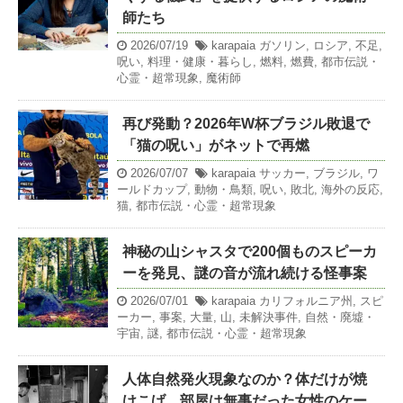
師たち
2026/07/19
karapaia
ガソリン
,
ロシア
,
不足
,
呪い
,
料理・健康・暮らし
,
燃料
,
燃費
,
都市伝説・
心霊・超常現象
,
魔術師
再び発動？2026年W杯ブラジル敗退で
「猫の呪い」がネットで再燃
2026/07/07
karapaia
サッカー
,
ブラジル
,
ワ
ールドカップ
,
動物・鳥類
,
呪い
,
敗北
,
海外の反応
,
猫
,
都市伝説・心霊・超常現象
神秘の山シャスタで200個ものスピーカ
ーを発見、謎の音が流れ続ける怪事案
2026/07/01
karapaia
カリフォルニア州
,
スピ
ーカー
,
事案
,
大量
,
山
,
未解決事件
,
自然・廃墟・
宇宙
,
謎
,
都市伝説・心霊・超常現象
人体自然発火現象なのか？体だけが焼
けこげ、部屋は無事だった女性のケー