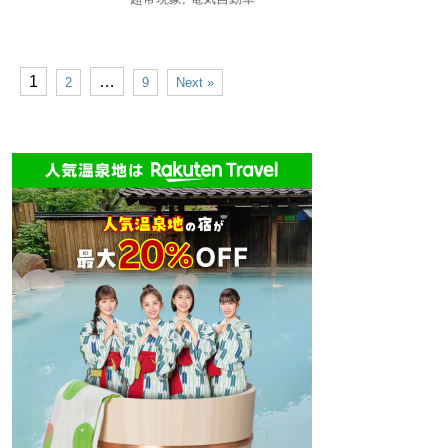
1
…
2
9
Next »