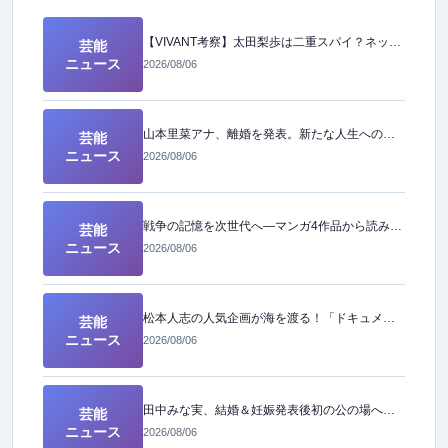
【VIVANT考察】太田梨歩は二重スパイ？ネットで囁かれる「裏の顔」の正体とは
芸能
ニュース
2026/08/06
山本里菜アナ、離婚を発表。新たな人生への前向きな決断とは
芸能
ニュース
2026/08/06
戦争の記憶を次世代へ―マンガ4作品から読み解く「原爆の日」の教訓
芸能
ニュース
2026/08/06
松本人志の人気企画が海を渡る！「ドキュメンタル」ついにアメリカ版が制作決定
芸能
ニュース
2026/08/06
田中みな実、結婚＆妊娠発表後初の公の場へ！幸せオーラ全開の姿に注目
芸能
ニュース
2026/08/06