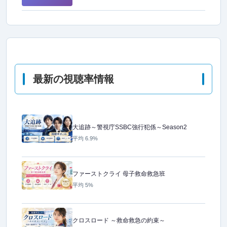
最新の視聴率情報
大追跡～警視庁SSBC強行犯係～Season2
平均 6.9%
ファーストクライ 母子救命救急班
平均 5%
クロスロード ～救命救急の約束～