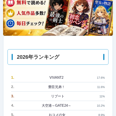
2026年ランキング
1.
VIVANT2
17.6%
2.
豊臣兄弟！
11.6%
3.
リブート
11%
4.
大空港～GATE24～
10.2%
5.
おコメの女
8.9%