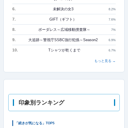
6.
未解決の女3
8.2%
7.
GIFT（ギフト）
7.6%
8.
ボーダレス～広域移動捜査隊～
7%
9.
大追跡～警視庁SSBC強行犯係～Season2
6.9%
10.
Tシャツが乾くまで
6.7%
もっと見る →
印象別ランキング
「続きが気になる」TOP5