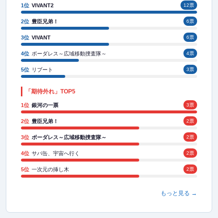
1位
VIVANT2
12票
2位
豊臣兄弟！
6票
3位
VIVANT
6票
4位
ボーダレス～広域移動捜査隊～
4票
5位
リブート
3票
「期待外れ」TOP5
1位
銀河の一票
3票
2位
豊臣兄弟！
2票
3位
ボーダレス～広域移動捜査隊～
2票
4位
サバ缶、宇宙へ行く
2票
5位
一次元の挿し木
2票
もっと見る →