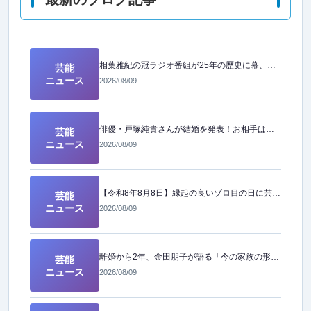
相葉雅紀の冠ラジオ番組が25年の歴史に幕、愛された長寿番組が終了へ
芸能
ニュース
2026/08/09
俳優・戸塚純貴さんが結婚を発表！お相手は年下の一般女性
芸能
ニュース
2026/08/09
【令和8年8月8日】縁起の良いゾロ目の日に芸能界からハッピーなニュースが続々！
芸能
ニュース
2026/08/09
離婚から2年、金田朋子が語る「今の家族の形」とは？その素顔に迫る
芸能
ニュース
2026/08/09