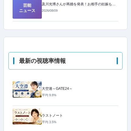
及川光博さんが再婚を発表！お相手の妊娠も報告し、幸せなニュースが届きました
芸能
ニュース
2026/08/09
最新の視聴率情報
大空港～GATE24～
平均 9.8%
ラストノート
平均 3.5%