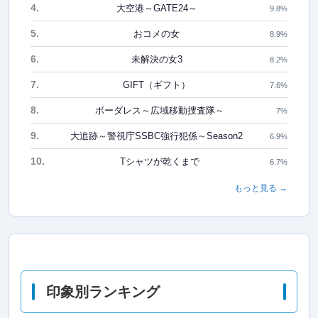
4.
大空港～GATE24～
9.8%
5.
おコメの女
8.9%
6.
未解決の女3
8.2%
7.
GIFT（ギフト）
7.6%
8.
ボーダレス～広域移動捜査隊～
7%
9.
大追跡～警視庁SSBC強行犯係～Season2
6.9%
10.
Tシャツが乾くまで
6.7%
もっと見る →
印象別ランキング