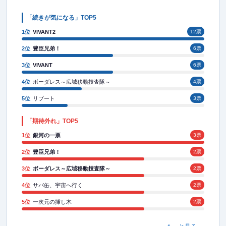
「続きが気になる」TOP5
1位
VIVANT2
12票
2位
豊臣兄弟！
6票
3位
VIVANT
6票
4位
ボーダレス～広域移動捜査隊～
4票
5位
リブート
3票
「期待外れ」TOP5
1位
銀河の一票
3票
2位
豊臣兄弟！
2票
3位
ボーダレス～広域移動捜査隊～
2票
4位
サバ缶、宇宙へ行く
2票
5位
一次元の挿し木
2票