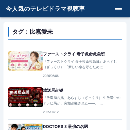
今人気のテレビドラマ視聴率
タグ：比嘉愛未
ファーストクライ 母子救命救急班
『ファーストクライ 母子救命救急班』あらすじ
（ざっくり） 「新しい命を守るために…
2026/08/06
放送局占拠
『放送局占拠』あらすじ（ざっくり） 生放送中の
テレビ局が、突如占拠された――。 …
2025/07/12
DOCTORS 3 最強の名医