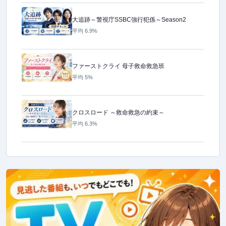
大追跡～警視庁SSBC強行犯係～Season2
平均 6.9%
ファーストクライ 母子救命救急班
平均 5%
クロスロード ～救命救急の約束～
平均 6.3%