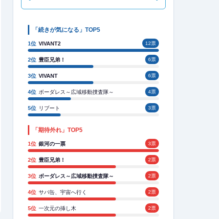
「続きが気になる」TOP5
1位
VIVANT2
12票
2位
豊臣兄弟！
6票
3位
VIVANT
6票
4位
ボーダレス～広域移動捜査隊～
4票
5位
リブート
3票
「期待外れ」TOP5
1位
銀河の一票
3票
2位
豊臣兄弟！
2票
3位
ボーダレス～広域移動捜査隊～
2票
4位
サバ缶、宇宙へ行く
2票
5位
一次元の挿し木
2票