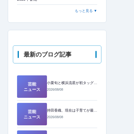
もっと見る ▼
最新のブログ記事
小栗旬と横浜流星が初タッグ！「最高」と語る二人の共演に期待大
芸能
ニュース
2026/08/08
持田香織、現在は子育てが最優先の生活へ。ファンへ向けた現在の心境とは
芸能
ニュース
2026/08/08