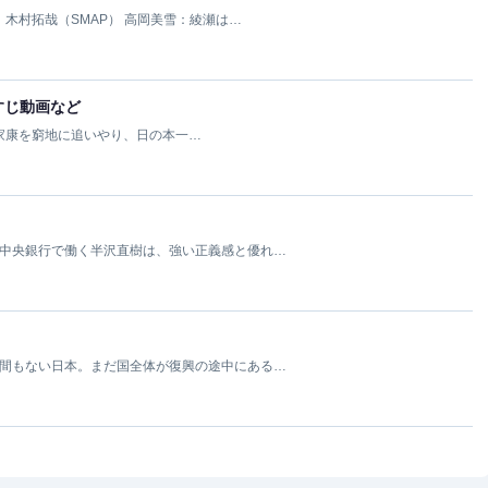
：木村拓哉（SMAP） 高岡美雪：綾瀬は…
すじ動画など
家康を窮地に追いやり、日の本一…
京中央銀行で働く半沢直樹は、強い正義感と優れ…
後間もない日本。まだ国全体が復興の途中にある…