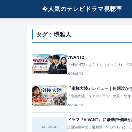
今人気のテレビドラマ視聴率
タグ：堺雅人
VIVANT2
『VIVANT2』あらすじ（ざっくり） 『V
2026/08/03
『南極大陸』レビュー｜何回泣か
『南極大陸』をアマプラで一気見！想像
2026/07/29
ドラマ『VIVANT』に豪華声優陣
NO IMAGE
話題沸騰中の日曜劇場『VIVANT』に