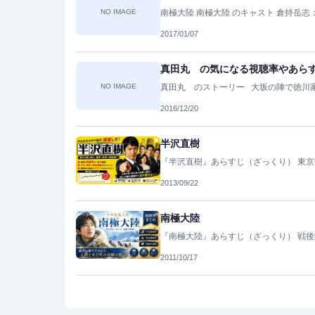
NO IMAGE
南極大陸 南極大陸 のキャスト 倉持岳志
2017/01/07
真田丸 の気になる視聴率やあら
NO IMAGE
真田丸 のストーリー 大坂の陣で徳川
2016/12/20
半沢直樹
『半沢直樹』あらすじ（ざっくり） 東
2013/09/22
南極大陸
『南極大陸』あらすじ（ざっくり） 戦
2011/10/17