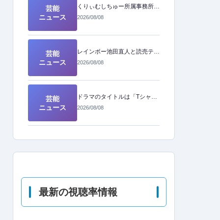
くりぃむしちゅー所属事務所が故郷・熊本へ寄付。温かい支援の輪が広がる
芸能
ニュース
2026/08/08
レインボー池田直人と読売テレビ・佐藤佳奈アナが結婚を発表！人気お笑い芸人と美人アナのビッグカップル誕生
芸能
ニュース
2026/08/08
ドラマのタイトルは「Tシャツ」の予定だった？意外な秘話が明らかに
芸能
ニュース
2026/08/08
最新の視聴率情報