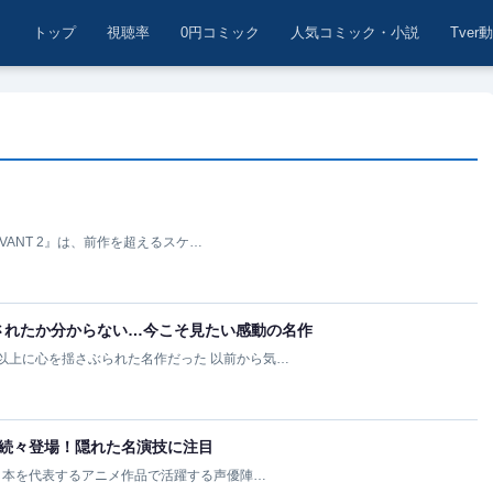
トップ
視聴率
0円コミック
人気コミック・小説
Tver
IVANT 2』は、前作を超えるスケ…
されたか分からない…今こそ見たい感動の名作
以上に心を揺さぶられた名作だった 以前から気…
が続々登場！隠れた名演技に注目
、日本を代表するアニメ作品で活躍する声優陣…