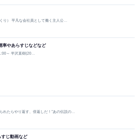
ざっくり） 平凡な会社員として働く主人公…
る視聴率やあらすじなどなど
1:00～ 半沢直樹(20…
やられたらやり返す、倍返しだ！”あの伝説の…
らすじ動画など