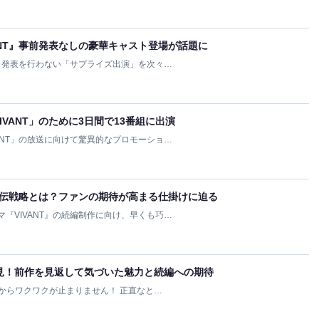
ANT』事前発表なしの豪華キャスト登場が話題に
スト発表を行わない「サプライズ出演」を次々…
VANT」のために3日間で13番組に出演
ANT」の放送に向けて驚異的なプロモーショ…
な宣伝戦略とは？ファンの期待が高まる仕掛けに迫る
『VIVANT』の続編制作に向け、早くも巧…
一気見！前作を見返して気づいた魅力と続編への期待
今からワクワクが止まりません！ 正直なと…