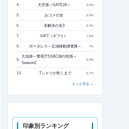
4.
大空港～GATE24～
9.8%
5.
おコメの女
8.9%
6.
未解決の女3
8.2%
7.
GIFT（ギフト）
7.6%
8.
ボーダレス～広域移動捜査隊～
7%
大追跡～警視庁SSBC強行犯係～
9.
6.9%
Season2
10.
Tシャツが乾くまで
6.7%
もっと見る →
印象別ランキング