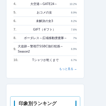
4.
大空港～GATE24～
10.2%
5.
おコメの女
8.9%
6.
未解決の女3
8.2%
7.
GIFT（ギフト）
7.6%
8.
ボーダレス～広域移動捜査隊～
7%
大追跡～警視庁SSBC強行犯係～
9.
6.9%
Season2
10.
Tシャツが乾くまで
6.7%
もっと見る →
印象別ランキング