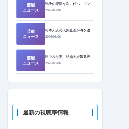
戦争の記憶を次世代へ―マンガ4作品から読み解く「原爆の日」の教訓
芸能
ニュース
2026/08/06
松本人志の人気企画が海を渡る！「ドキュメンタル」ついにアメリカ版が制作決定
芸能
ニュース
2026/08/06
田中みな実、結婚＆妊娠発表後初の公の場へ！幸せオーラ全開の姿に注目
芸能
ニュース
2026/08/06
最新の視聴率情報