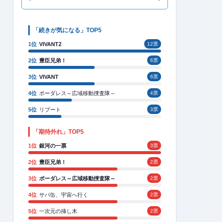
「続きが気になる」TOP5
1位
VIVANT2
12票
2位
豊臣兄弟！
6票
3位
VIVANT
6票
4位
ボーダレス～広域移動捜査隊～
4票
5位
リブート
3票
「期待外れ」TOP5
1位
銀河の一票
3票
2位
豊臣兄弟！
2票
3位
ボーダレス～広域移動捜査隊～
2票
4位
サバ缶、宇宙へ行く
2票
5位
一次元の挿し木
2票