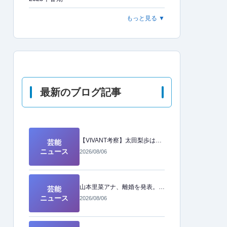
もっと見る ▼
最新のブログ記事
【VIVANT考察】太田梨歩は二重スパイ？ネットで囁かれる「裏の顔」の正体とは
芸能
ニュース
2026/08/06
山本里菜アナ、離婚を発表。新たな人生への前向きな決断とは
芸能
ニュース
2026/08/06