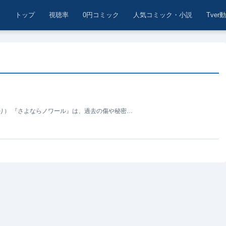
トップ
視聴率
0円コミック
人気コミック・小説
Tver
り） 『さよならノワール』は、過去の傷や秘密…