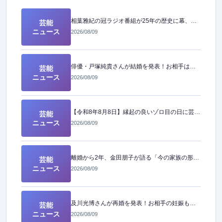
相葉雅紀の冠ラジオ番組が25年の歴史に幕、愛された長寿番組が終了へ
芸能
ニュース
2026/08/09
俳優・戸塚純貴さんが結婚を発表！お相手は年下の一般女性
芸能
ニュース
2026/08/09
【令和8年8月8日】縁起の良いゾロ目の日に芸能界からハッピーなニュースが続々！
芸能
ニュース
2026/08/09
離婚から2年、金田朋子が語る「今の家族の形」とは？その素顔に迫る
芸能
ニュース
2026/08/09
及川光博さんが再婚を発表！お相手の妊娠も報告し、幸せなニュースが届きました
芸能
ニュース
2026/08/09