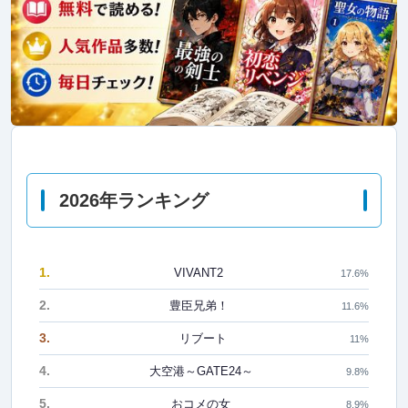
2026年ランキング
1.
VIVANT2
17.6%
2.
豊臣兄弟！
11.6%
3.
リブート
11%
4.
大空港～GATE24～
9.8%
5.
おコメの女
8.9%