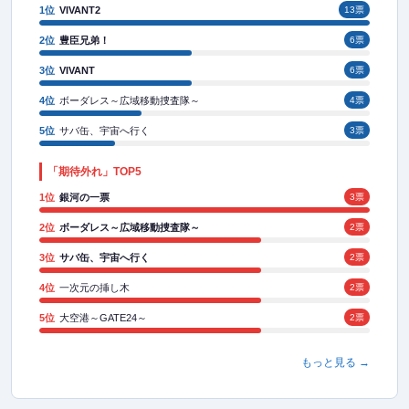
1位
VIVANT2
13票
2位
豊臣兄弟！
6票
3位
VIVANT
6票
4位
ボーダレス～広域移動捜査隊～
4票
5位
サバ缶、宇宙へ行く
3票
「期待外れ」TOP5
1位
銀河の一票
3票
2位
ボーダレス～広域移動捜査隊～
2票
3位
サバ缶、宇宙へ行く
2票
4位
一次元の挿し木
2票
5位
大空港～GATE24～
2票
もっと見る →