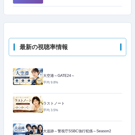
最新の視聴率情報
大空港～GATE24～
平均 9.8%
ラストノート
平均 3.5%
大追跡～警視庁SSBC強行犯係～Season2