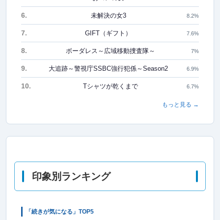
6.
未解決の女3
8.2%
7.
GIFT（ギフト）
7.6%
8.
ボーダレス～広域移動捜査隊～
7%
9.
大追跡～警視庁SSBC強行犯係～Season2
6.9%
10.
Tシャツが乾くまで
6.7%
もっと見る →
印象別ランキング
「続きが気になる」TOP5